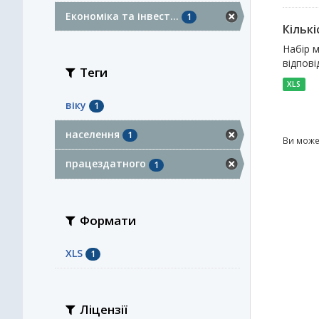
Економіка та інвест...
1
Кількі
Набір м
відпові
Теги
XLS
віку
1
населення
1
Ви може
працездатного
1
Формати
XLS
1
Ліцензії