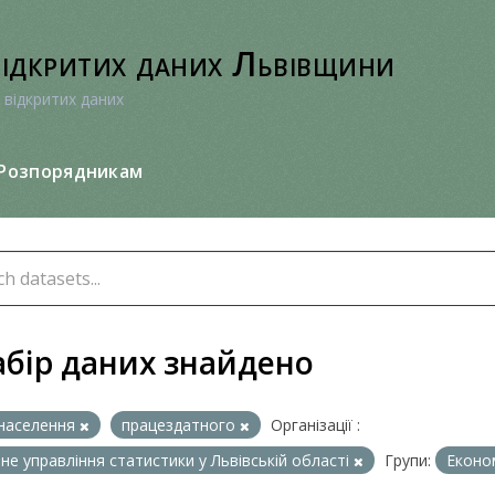
відкритих даних Львівщини
 відкритих даних
Розпорядникам
абір даних знайдено
населення
працездатного
Організації :
не управління статистики у Львівській області
Групи:
Економ