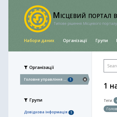
Перейти
до
Місцевий портал 
вмісту
Типове рішення Місцевого порталу
Набори даних
Організації
Групи
Організації
Головне управління ...
1
1 н
Групи
Теги:
Голов
Довідкова інформація
1