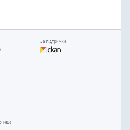
За підтримки
х
о інше