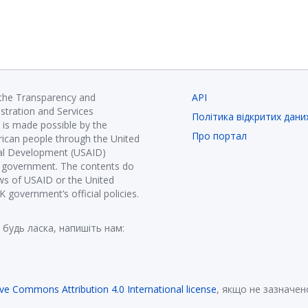
 the Transparency and
API
istration and Services
Політика відкритих дани
is made possible by the
Про портал
ican people through the United
nal Development (USAID)
K government. The contents do
ews of USAID or the United
government’s official policies.
 будь ласка, напишіть нам:
ive Commons Attribution 4.0 International license
, якщо не зазначен