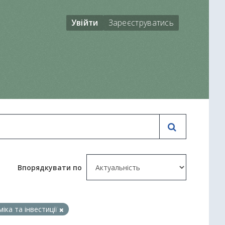
Увійти
Зареєструватись
Впорядкувати по
іка та інвестиції