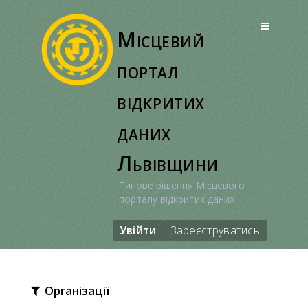
Перейти
до
Місцевий
вмісту
портал
відкритих
даних
Львівщини
Типове рішення Місцевого
порталу відкритих даних
Увійти
Зареєструватись
Організації