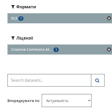
Формати
XLS
1
Ліцензії
Creative Commons At...
1
Впорядкувати по