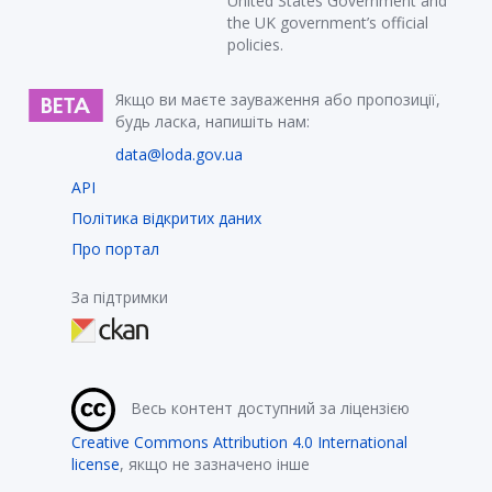
United States Government and
the UK government’s official
policies.
Якщо ви маєте зауваження або пропозиції,
будь ласка, напишіть нам:
data@loda.gov.ua
API
Політика відкритих даних
Про портал
За підтримки
Весь контент доступний за ліцензією
Creative Commons Attribution 4.0 International
license
, якщо не зазначено інше