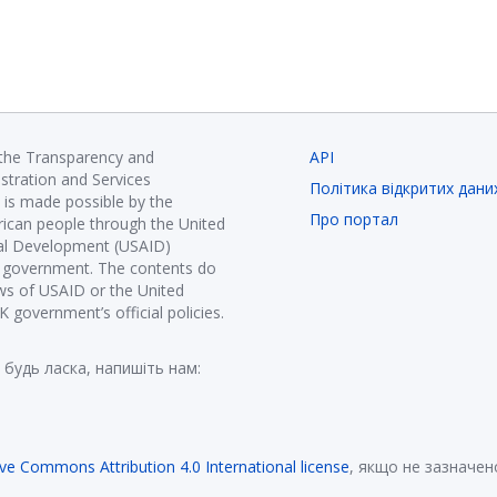
 the Transparency and
API
istration and Services
Політика відкритих дани
is made possible by the
Про портал
ican people through the United
nal Development (USAID)
K government. The contents do
ews of USAID or the United
government’s official policies.
 будь ласка, напишіть нам:
ive Commons Attribution 4.0 International license
, якщо не зазначен