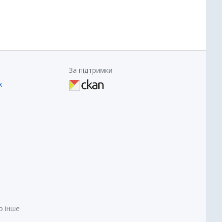
За підтримки
х
о інше