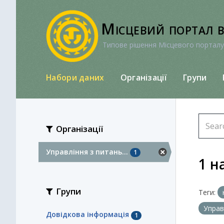
Перейти
до
Місцевий портал 
вмісту
Типове рішення Місцевого порталу
Набори даних
Організації
Групи
Організації
Управління з питань...
1
1 н
Групи
Теги:
Управ
Довідкова інформація
1