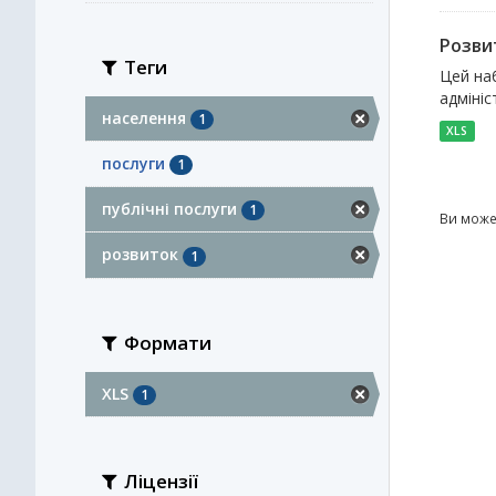
Розви
Теги
Цей наб
адмініс
населення
1
XLS
послуги
1
публічні послуги
1
Ви може
розвиток
1
Формати
XLS
1
Ліцензії