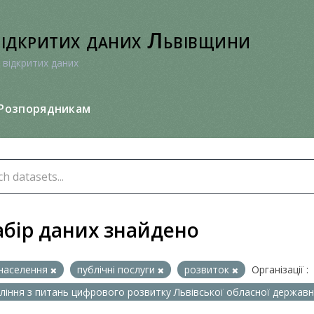
відкритих даних Львівщини
 відкритих даних
Розпорядникам
абір даних знайдено
населення
публічні послуги
розвиток
Організації :
ління з питань цифрового розвитку Львівської обласної державно