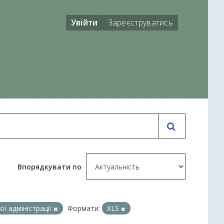
Увійти
Зареєструватись
Впорядкувати по
ї адміністрації
Формати:
XLS