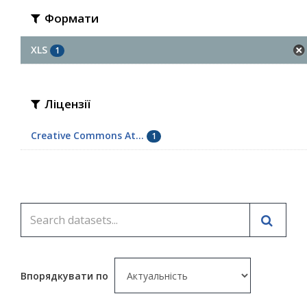
Формати
XLS
1
Ліцензії
Creative Commons At...
1
Впорядкувати по