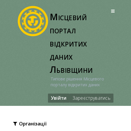
Перейти
до
Місцевий
вмісту
портал
відкритих
даних
Львівщини
Типове рішення Місцевого
порталу відкритих даних
Увійти
Зареєструватись
Організації