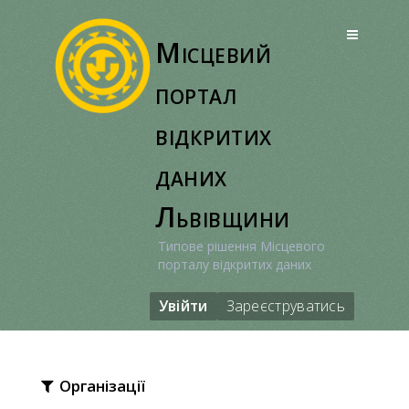
Перейти
до
Місцевий
вмісту
портал
відкритих
даних
Львівщини
Типове рішення Місцевого
порталу відкритих даних
Увійти
Зареєструватись
Організації