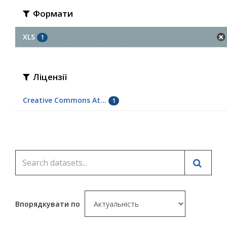
Формати
XLS
1
Ліцензії
Creative Commons At...
1
Впорядкувати по