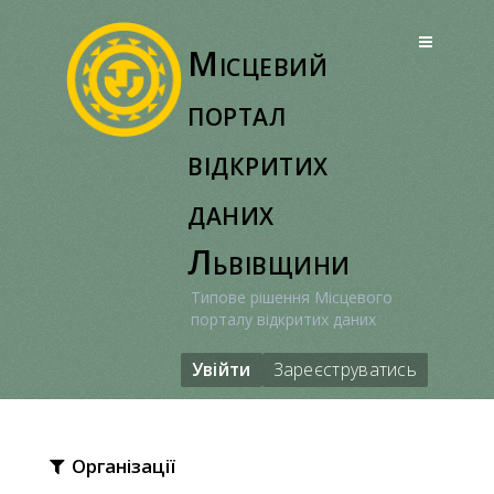
Перейти
до
Місцевий
вмісту
портал
відкритих
даних
Львівщини
Типове рішення Місцевого
порталу відкритих даних
Увійти
Зареєструватись
Організації