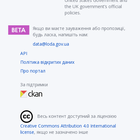
United States Government and
the UK government’s official
policies.
Якщо ви маєте зауваження або пропозиції,
будь ласка, напишіть нам:
data@loda.gov.ua
API
Політика відкритих даних
Про портал
За підтримки
Весь контент доступний за ліцензією
Creative Commons Attribution 4.0 International
license
, якщо не зазначено інше