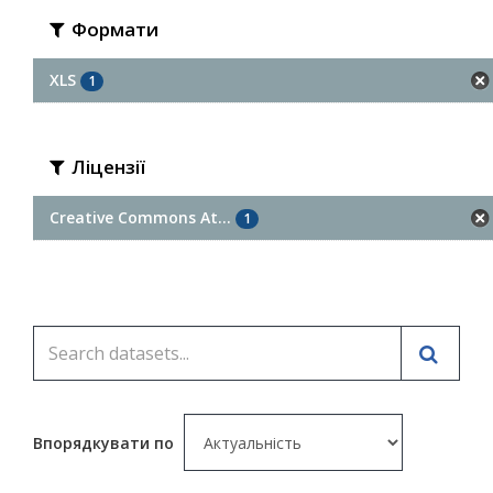
Формати
XLS
1
Ліцензії
Creative Commons At...
1
Впорядкувати по