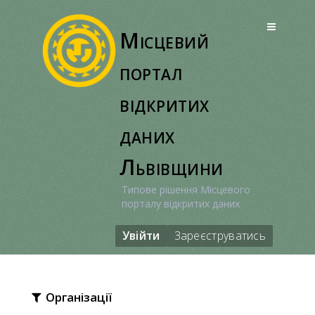
Перейти
до
Місцевий
вмісту
портал
відкритих
даних
Львівщини
Типове рішення Місцевого
порталу відкритих даних
Увійти
Зареєструватись
Організації