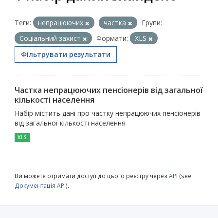
Теги:
непрацюючих
частка
Групи:
Соціальний захист
Формати:
XLS
Фільтрувати результати
Частка непрацюючих пенсіонерів від загальної
кількості населення
Набір містить дані про частку непрацюючих пенсіонерів
від загальної кількості населення
XLS
Ви можете отримати доступ до цього реєстру через
API
(see
Документація API
).