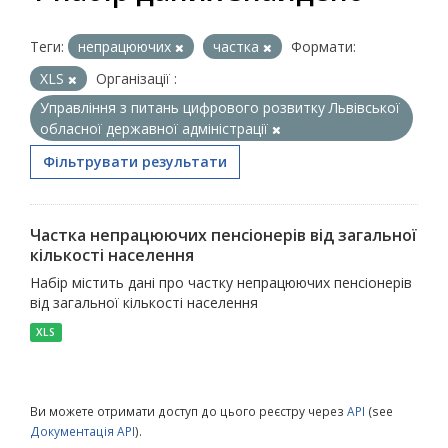
Теги:
непрацюючих
частка
Формати:
XLS
Організації :
Управління з питань цифрового розвитку Львівської
обласної державної адміністрації
Фільтрувати результати
Частка непрацюючих пенсіонерів від загальної
кількості населення
Набір містить дані про частку непрацюючих пенсіонерів
від загальної кількості населення
XLS
Ви можете отримати доступ до цього реєстру через
API
(see
Документація API
).