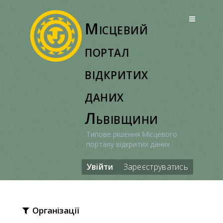
Перейти
до
Місцевий
вмісту
портал
відкритих
даних
Львівщини
Типове рішення Місцевого
порталу відкритих даних
Увійти
Зареєструватись
Організації