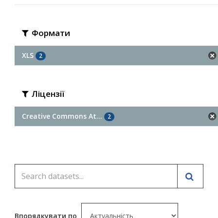
Формати
XLS
2
Ліцензії
Creative Commons At...
2
Впорядкувати по