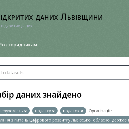
відкритих даних Львівщини
 відкритих даних
Розпорядникам
абір даних знайдено
нерухомість
податку
податок
Організації :
ління з питань цифрового розвитку Львівської обласної державно