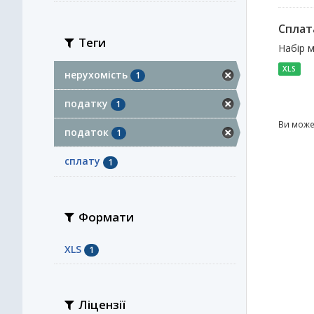
Сплат
Теги
Набір м
XLS
нерухомість
1
податку
1
Ви може
податок
1
сплату
1
Формати
XLS
1
Ліцензії