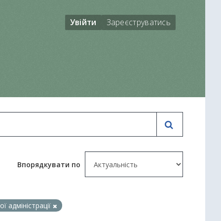
Увійти
Зареєструватись
Впорядкувати по
ї адміністрації