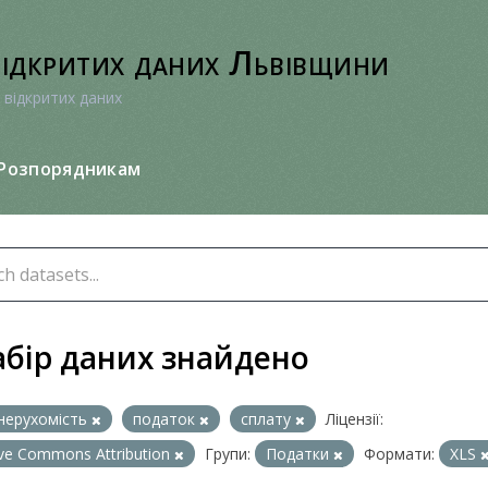
відкритих даних Львівщини
 відкритих даних
Розпорядникам
абір даних знайдено
нерухомість
податок
сплату
Ліцензії:
ive Commons Attribution
Групи:
Податки
Формати:
XLS