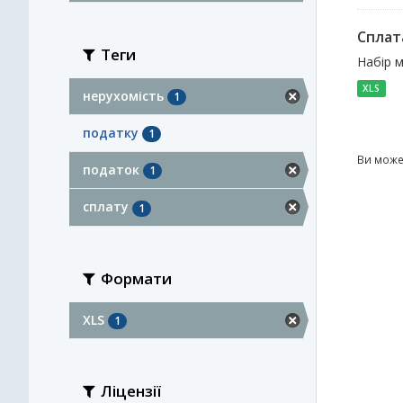
Сплат
Теги
Набір м
XLS
нерухомість
1
податку
1
Ви може
податок
1
сплату
1
Формати
XLS
1
Ліцензії