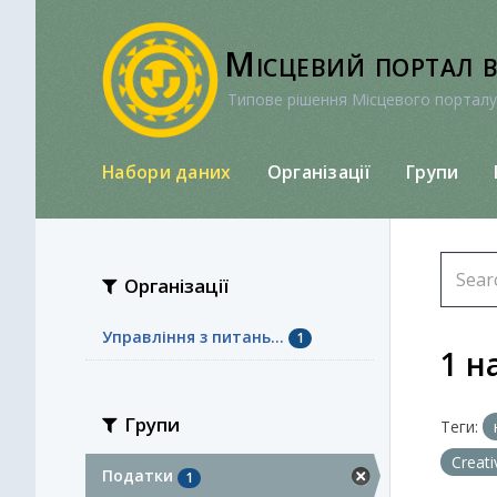
Перейти
до
Місцевий портал 
вмісту
Типове рішення Місцевого порталу
Набори даних
Організації
Групи
Організації
Управління з питань...
1
1 н
Групи
Теги:
Creat
Податки
1