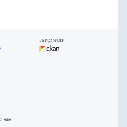
За підтримки
х
о інше