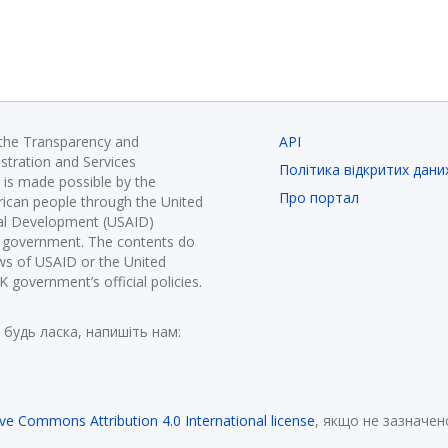
 the Transparency and
API
istration and Services
Політика відкритих дани
is made possible by the
Про портал
ican people through the United
nal Development (USAID)
K government. The contents do
ews of USAID or the United
government’s official policies.
 будь ласка, напишіть нам:
ive Commons Attribution 4.0 International license
, якщо не зазначен