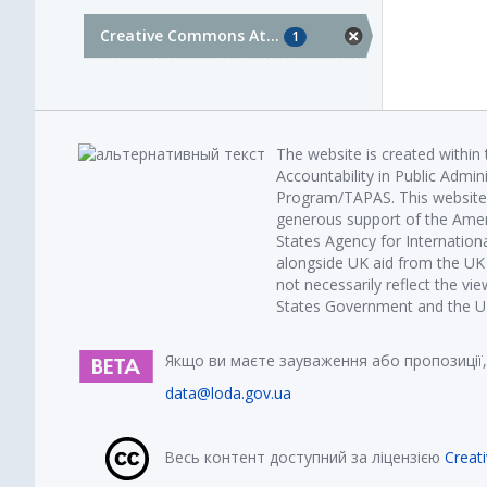
Creative Commons At...
1
The website is created within
Accountability in Public Admin
Program/TAPAS. This website 
generous support of the Amer
States Agency for Internatio
alongside UK aid from the U
not necessarily reflect the vi
States Government and the UK 
Якщо ви маєте зауваження або пропозиції,
data@loda.gov.ua
Весь контент доступний за ліцензією
Creat