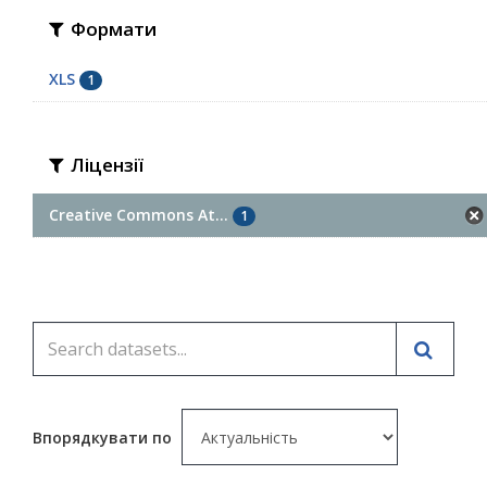
Формати
XLS
1
Ліцензії
Creative Commons At...
1
Впорядкувати по