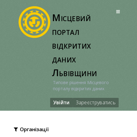
Перейти
до
Місцевий
вмісту
портал
відкритих
даних
Львівщини
Типове рішення Місцевого
порталу відкритих даних
Увійти
Зареєструватись
Організації