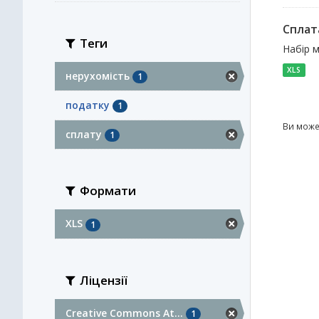
Сплат
Теги
Набір м
XLS
нерухомість
1
податку
1
Ви може
сплату
1
Формати
XLS
1
Ліцензії
Creative Commons At...
1