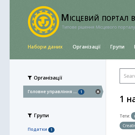
Перейти
до
Місцевий портал 
вмісту
Типове рішення Місцевого порталу
Набори даних
Організації
Групи
Організації
Головне управління ...
1
1 н
Групи
Теги:
Creat
Податки
1