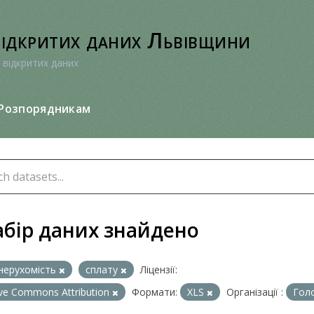
відкритих даних Львівщини
 відкритих даних
Розпорядникам
абір даних знайдено
нерухомість
сплату
Ліцензії:
ive Commons Attribution
Формати:
XLS
Організації :
Голо