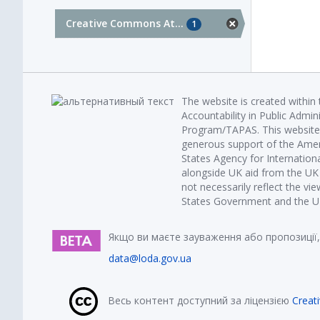
Creative Commons At...
1
The website is created within
Accountability in Public Admin
Program/TAPAS. This website 
generous support of the Amer
States Agency for Internatio
alongside UK aid from the U
not necessarily reflect the vi
States Government and the UK 
Якщо ви маєте зауваження або пропозиції,
data@loda.gov.ua
Весь контент доступний за ліцензією
Creat