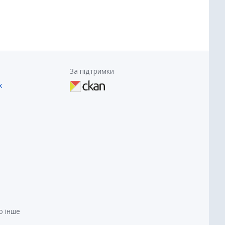
За підтримки
х
о інше