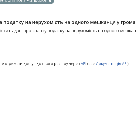
ive Commons Attribution
а податку на нерухомість на одного мешканця у гром
істить дані про сплату податку на нерухомість на одного мешка
те отримати доступ до цього реєстру через
API
(see
Документація API
).