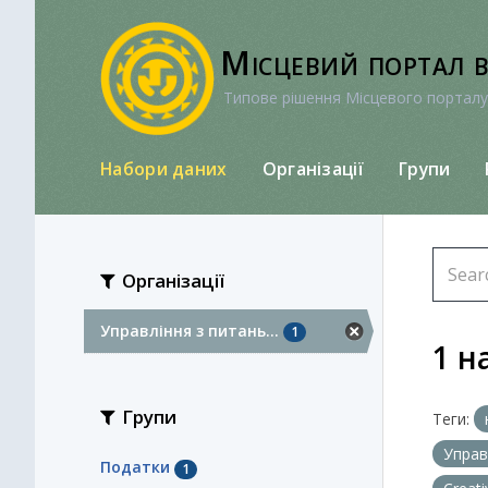
Перейти
до
Місцевий портал 
вмісту
Типове рішення Місцевого порталу
Набори даних
Організації
Групи
Організації
Управління з питань...
1
1 н
Групи
Теги:
Управ
Податки
1