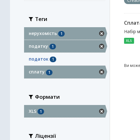
Creat
Теги
Сплат
Набір м
нерухомість
1
XLS
податку
1
податок
1
Ви може
сплату
1
Формати
XLS
1
Ліцензії