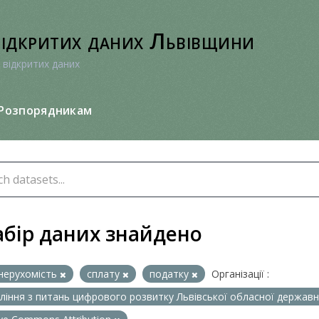
відкритих даних Львівщини
 відкритих даних
Розпорядникам
абір даних знайдено
нерухомість
сплату
податку
Організації :
ління з питань цифрового розвитку Львівської обласної державно