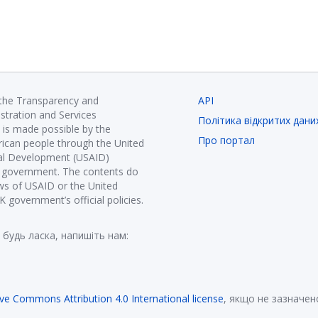
 the Transparency and
API
istration and Services
Політика відкритих дани
is made possible by the
Про портал
ican people through the United
nal Development (USAID)
K government. The contents do
ews of USAID or the United
government’s official policies.
 будь ласка, напишіть нам:
ive Commons Attribution 4.0 International license
, якщо не зазначен