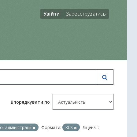
Увійти
Зареєструватись
Впорядкувати по
ї адміністрації
Формати:
XLS
Ліцензії: