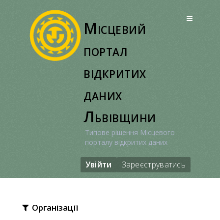
Перейти
до
Місцевий
вмісту
портал
відкритих
даних
Львівщини
Типове рішення Місцевого
порталу відкритих даних
Увійти
Зареєструватись
Організації