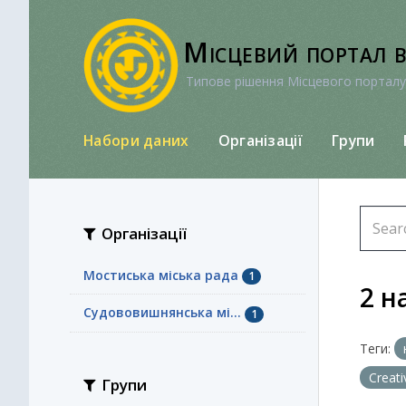
Перейти
до
Місцевий портал 
вмісту
Типове рішення Місцевого порталу
Набори даних
Організації
Групи
Організації
Мостиська міська рада
1
2 н
Судововишнянська мі...
1
Теги:
Creat
Групи