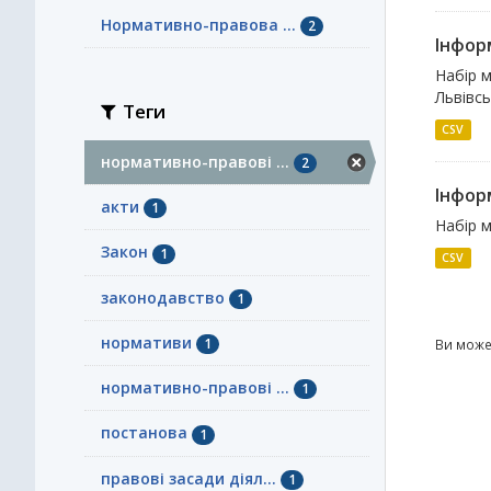
Нормативно-правова ...
2
Інфор
Набір м
Львівсь
Теги
CSV
нормативно-правові ...
2
Інфор
акти
1
Набір м
Закон
1
CSV
законодавство
1
нормативи
1
Ви може
нормативно-правові ...
1
постанова
1
правові засади діял...
1