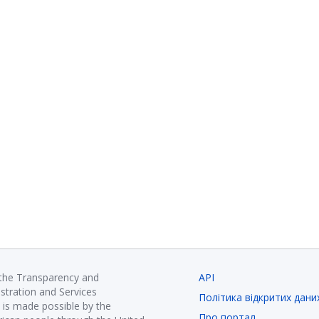
 the Transparency and
API
istration and Services
Політика відкритих дани
is made possible by the
Про портал