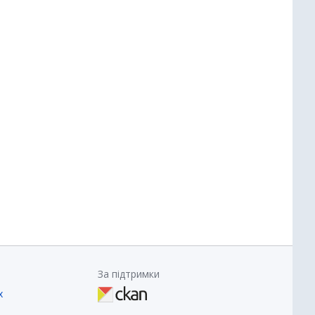
За підтримки
х