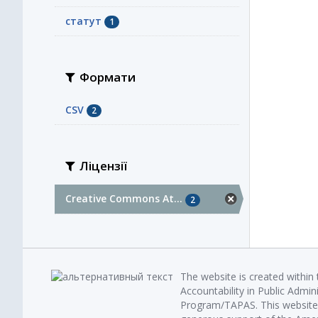
статут
1
Формати
CSV
2
Ліцензії
Creative Commons At...
2
The website is created within
Accountability in Public Admin
Program/TAPAS. This website 