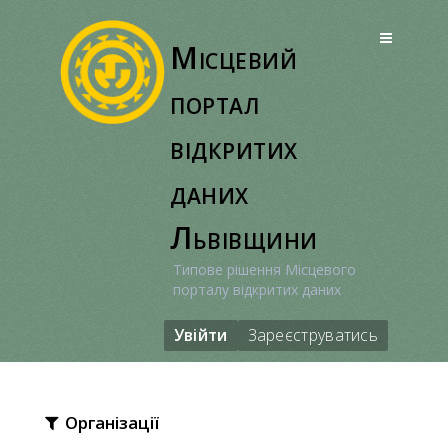
Перейти
до
Місцевий
вмісту
портал
відкритих
даних
Львівщини
Типове рішення Місцевого
порталу відкритих даних
Увійти
Зареєструватись
Організації