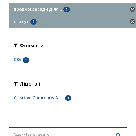
правові засади діял...
1
статут
1
Формати
CSV
1
Ліцензії
Creative Commons At...
1