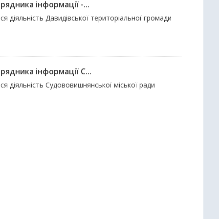
ядника інформації -...
ься діяльність Давидівської територіальної громади
ядника інформації С...
ься діяльність Cудововишнянської міської ради