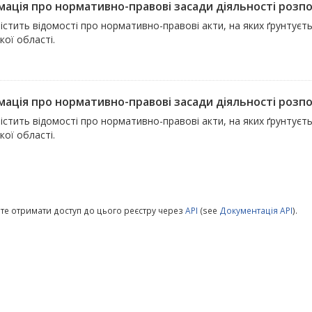
мація про нормативно-правові засади діяльності розпор
істить відомості про нормативно-правові акти, на яких ґрунтуєт
кої області.
мація про нормативно-правові засади діяльності розпор
істить відомості про нормативно-правові акти, на яких ґрунтуєт
кої області.
те отримати доступ до цього реєстру через
API
(see
Документація API
).