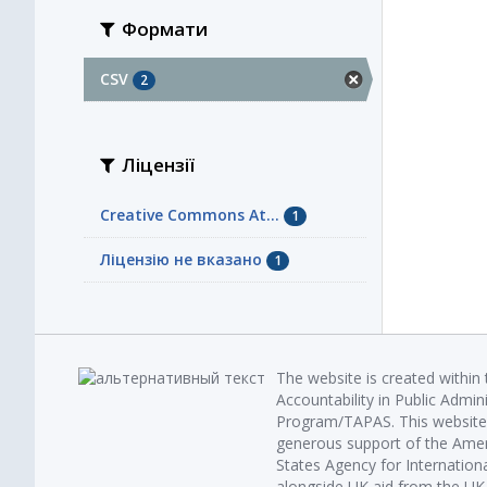
Формати
CSV
2
Ліцензії
Creative Commons At...
1
Ліцензію не вказано
1
The website is created within
Accountability in Public Admin
Program/TAPAS. This website 
generous support of the Amer
States Agency for Internatio
alongside UK aid from the U