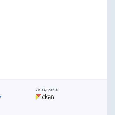
За підтримки
х