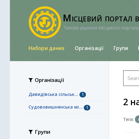
Перейти
до
Місцевий портал 
вмісту
Типове рішення Місцевого порталу
Набори даних
Організації
Групи
Організації
Давидівська сільськ...
1
2 н
Судововишнянська мі...
1
Теги:
Групи