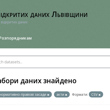
відкритих даних Львівщини
 відкритих даних
Розпорядникам
абори даних знайдено
нормативно-правові засади
акти
Формати:
CSV