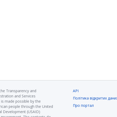
 the Transparency and
API
istration and Services
Політика відкритих дани
is made possible by the
Про портал
ican people through the United
nal Development (USAID)
K government. The contents do