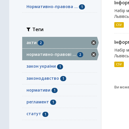
Інфор
Нормативно-правова ...
1
Набір м
Львівсь
CSV
Теги
Інфор
акти
2
Набір м
нормативно-правові ...
2
Львівсь
CSV
закон україни
1
законодавство
1
Ви може
нормативи
1
регламент
1
статут
1