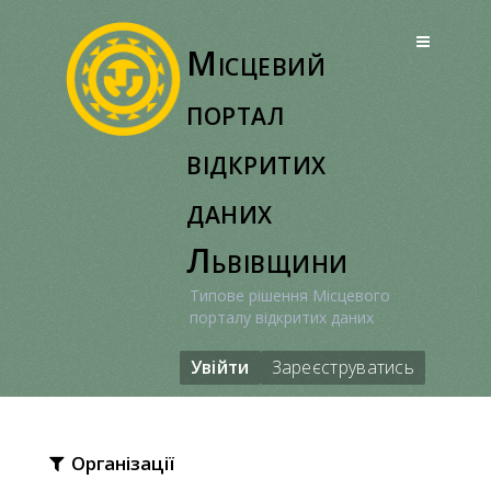
Перейти
до
Місцевий
вмісту
портал
відкритих
даних
Львівщини
Типове рішення Місцевого
порталу відкритих даних
Увійти
Зареєструватись
Організації