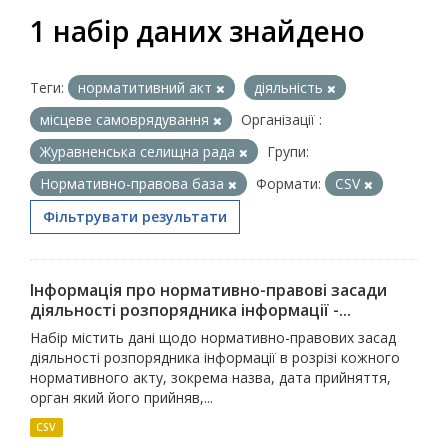
1 набір даних знайдено
Теги:
норматитивний акт
діяльність
місцеве самоврядування
Організації :
Журавненська селищна рада
Групи:
Нормативно-правова база
Формати:
CSV
Фільтрувати результати
Інформація про нормативно-правові засади
діяльності розпорядника інформації -...
Набір містить дані щодо нормативно-правових засад
діяльності розпорядника інформації в розрізі кожного
нормативного акту, зокрема назва, дата прийняття,
орган який його прийняв,...
CSV