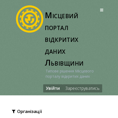
Перейти
до
Місцевий
вмісту
портал
відкритих
даних
Львівщини
Типове рішення Місцевого
порталу відкритих даних
Увійти
Зареєструватись
Організації