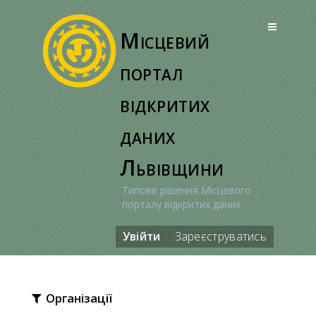
Перейти
до
Місцевий
вмісту
портал
відкритих
даних
Львівщини
Типове рішення Місцевого
порталу відкритих даних
Увійти
Зареєструватись
Організації