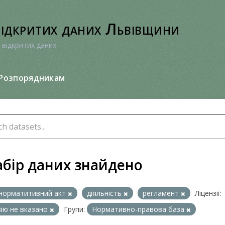
відкритих даних Львівщини
 відкритих даних
Розпорядникам
абір даних знайдено
норматитивний акт
діяльність
регламент
Ліцензії:
зію не вказано
Групи:
Нормативно-правова база