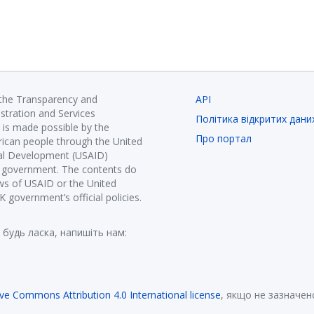
 the Transparency and
API
istration and Services
Політика відкритих дани
is made possible by the
Про портал
ican people through the United
nal Development (USAID)
K government. The contents do
ews of USAID or the United
government’s official policies.
 будь ласка, напишіть нам:
ive Commons Attribution 4.0 International license
, якщо не зазначен