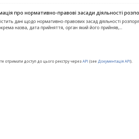
мація про нормативно-правові засади діяльності розпор
містить дані щодо нормативно-правових засад діяльності розпоря
окрема назва, дата прийняття, орган який його прийняв,...
те отримати доступ до цього реєстру через
API
(see
Документація API
).