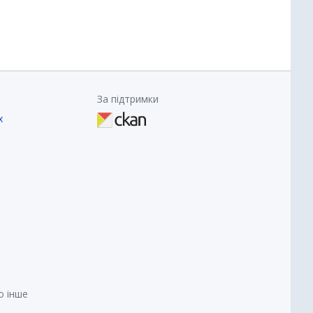
За підтримки
х
о інше