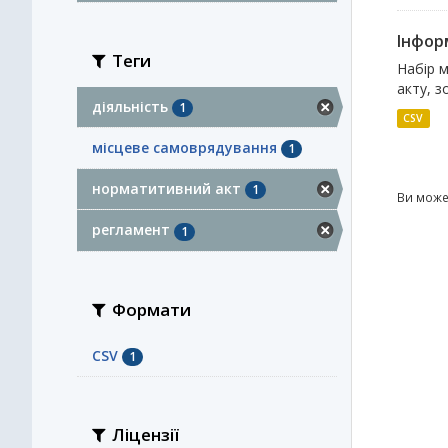
Інфор
Теги
Набір 
акту, з
діяльність
1
CSV
місцеве самоврядування
1
норматитивний акт
1
Ви може
регламент
1
Формати
CSV
1
Ліцензії