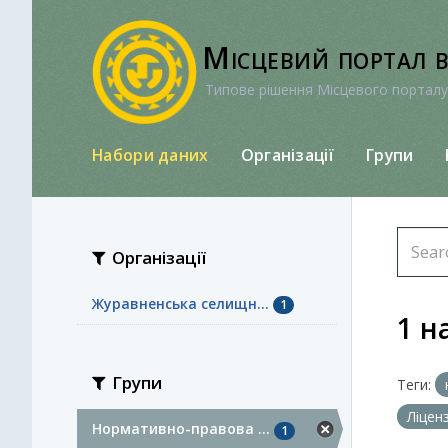
Перейти
до
Місцевий портал 
вмісту
Типове рішення Місцевого порталу
Набори даних
Організації
Групи
Організації
Журавненська селищн...
1
1 н
Групи
Теги:
Ліцен
Нормативно-правова ...
1