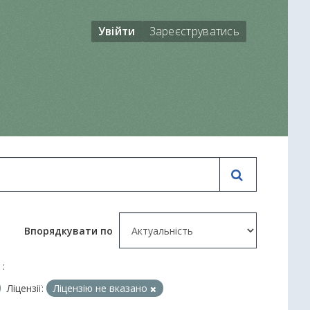
Увійти
Зареєструватись
Впорядкувати по
 :
Ліцензії:
Ліцензію не вказано