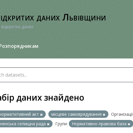
відкритих даних Львівщини
 відкритих даних
Розпорядникам
абір даних знайдено
норматитивний акт
місцеве самоврядування
Організації
ненська селищна рада
Групи:
Нормативно-правова база