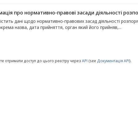
мація про нормативно-правові засади діяльності розпор
містить дані щодо нормативно-правових засад діяльності розпоря
окрема назва, дата прийняття, орган який його прийняв,...
те отримати доступ до цього реєстру через
API
(see
Документація API
).