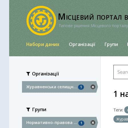
Перейти
до
Місцевий портал 
вмісту
Типове рішення Місцевого порталу
Набори даних
Організації
Групи
Організації
Журавненська селищн...
1
1 н
Групи
Теги:
Журав
Нормативно-правова ...
1