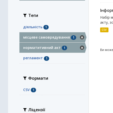
Інфор
Теги
Набір 
акту, з
діяльність
1
CSV
місцеве самоврядування
1
норматитивний акт
1
Ви може
регламент
1
Формати
CSV
1
Ліцензії