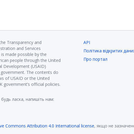
 the Transparency and
API
istration and Services
Політика відкритих дани
is made possible by the
Про портал
ican people through the United
nal Development (USAID)
K government. The contents do
ews of USAID or the United
government’s official policies.
 будь ласка, напишіть нам:
ive Commons Attribution 4.0 International license
, якщо не зазначен