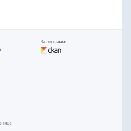
За підтримки
х
о інше