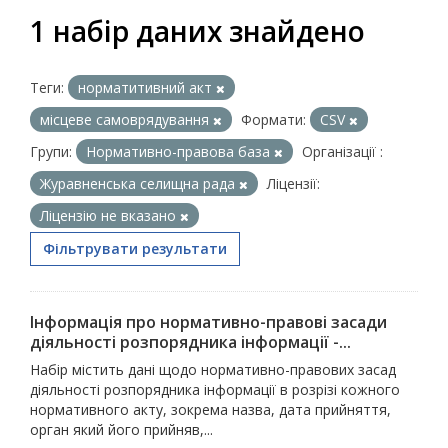
1 набір даних знайдено
Теги:
норматитивний акт
місцеве самоврядування
Формати:
CSV
Групи:
Нормативно-правова база
Організації :
Журавненська селищна рада
Ліцензії:
Ліцензію не вказано
Фільтрувати результати
Інформація про нормативно-правові засади
діяльності розпорядника інформації -...
Набір містить дані щодо нормативно-правових засад
діяльності розпорядника інформації в розрізі кожного
нормативного акту, зокрема назва, дата прийняття,
орган який його прийняв,...