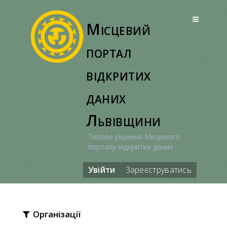
Перейти
до
Місцевий
вмісту
портал
відкритих
даних
Львівщини
Типове рішення Місцевого
порталу відкритих даних
Увійти
Зареєструватись
Організації