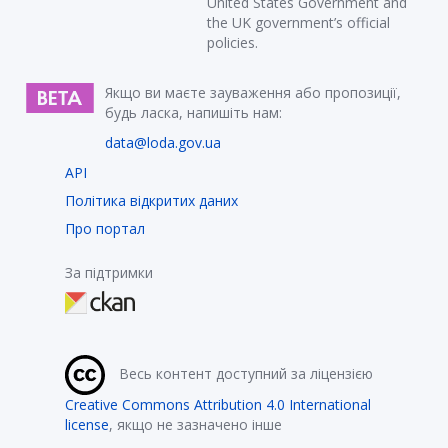
United States Government and
the UK government’s official
policies.
Якщо ви маєте зауваження або пропозиції,
будь ласка, напишіть нам:
data@loda.gov.ua
API
Політика відкритих даних
Про портал
За підтримки
Весь контент доступний за ліцензією
Creative Commons Attribution 4.0 International
license
, якщо не зазначено інше