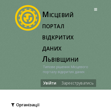
Перейти
до
Місцевий
вмісту
портал
відкритих
даних
Львівщини
Типове рішення Місцевого
порталу відкритих даних
Увійти
Зареєструватись
Організації