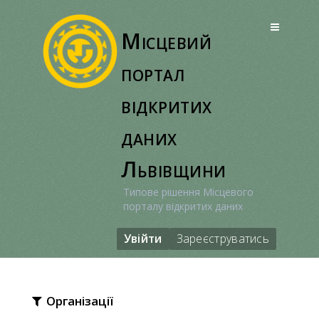
Перейти
до
Місцевий
вмісту
портал
відкритих
даних
Львівщини
Типове рішення Місцевого
порталу відкритих даних
Увійти
Зареєструватись
Організації