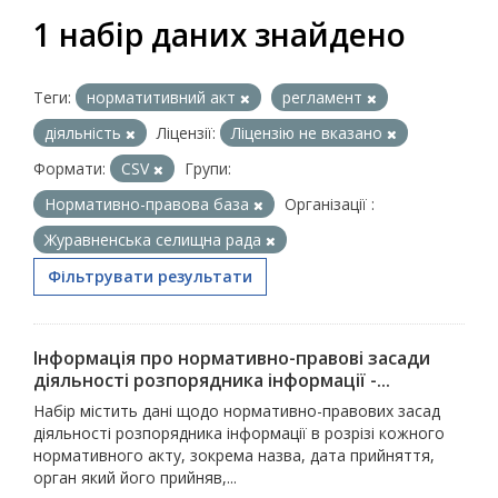
1 набір даних знайдено
Теги:
норматитивний акт
регламент
діяльність
Ліцензії:
Ліцензію не вказано
Формати:
CSV
Групи:
Нормативно-правова база
Організації :
Журавненська селищна рада
Фільтрувати результати
Інформація про нормативно-правові засади
діяльності розпорядника інформації -...
Набір містить дані щодо нормативно-правових засад
діяльності розпорядника інформації в розрізі кожного
нормативного акту, зокрема назва, дата прийняття,
орган який його прийняв,...