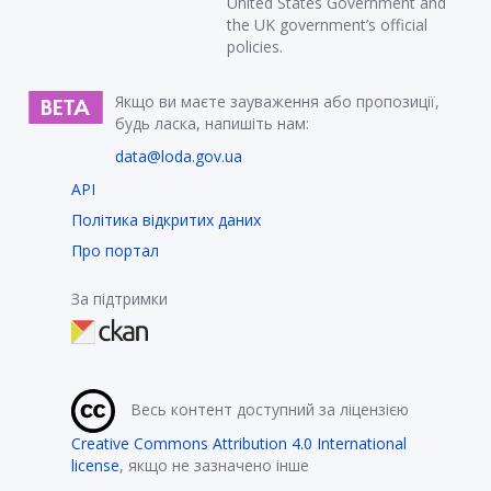
United States Government and
the UK government’s official
policies.
Якщо ви маєте зауваження або пропозиції,
будь ласка, напишіть нам:
data@loda.gov.ua
API
Політика відкритих даних
Про портал
За підтримки
Весь контент доступний за ліцензією
Creative Commons Attribution 4.0 International
license
, якщо не зазначено інше