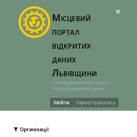
Перейти
до
Місцевий
вмісту
портал
відкритих
даних
Львівщини
Типове рішення Місцевого
порталу відкритих даних
Увійти
Зареєструватись
Організації