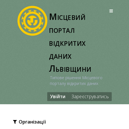
Перейти
до
Місцевий
вмісту
портал
відкритих
даних
Львівщини
Типове рішення Місцевого
порталу відкритих даних
Увійти
Зареєструватись
Організації