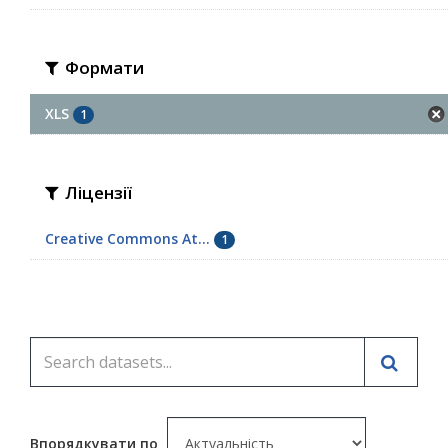
Формати
XLS
1
Ліцензії
Creative Commons At...
1
Впорядкувати по