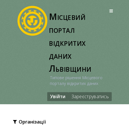
Перейти
до
Місцевий
вмісту
портал
відкритих
даних
Львівщини
Типове рішення Місцевого
порталу відкритих даних
Увійти
Зареєструватись
Організації