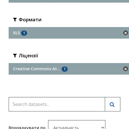
Формати
XLS
1
Ліцензії
Creative Commons At...
1
Впорядкувати по