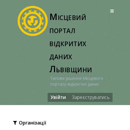
Перейти
до
Місцевий
вмісту
портал
відкритих
даних
Львівщини
Типове рішення Місцевого
порталу відкритих даних
Увійти
Зареєструватись
Організації