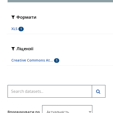
Формати
XLS
1
Ліцензії
Creative Commons At...
1
Впорядкувати по