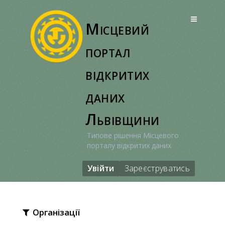
Перейти
до
Місцевий
вмісту
портал
відкритих
даних
Львівщини
Типове рішення Місцевого
порталу відкритих даних
Увійти
Зареєструватись
Організації