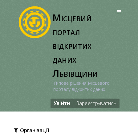
Перейти
до
Місцевий
вмісту
портал
відкритих
даних
Львівщини
Типове рішення Місцевого
порталу відкритих даних
Увійти
Зареєструватись
Організації