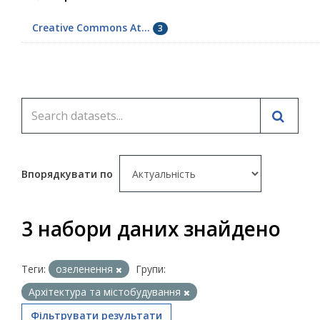
Creative Commons At...
3
Впорядкувати по
3 набори даних знайдено
Теги:
озеленення
Групи:
Архітектура та містобудування
Фільтрувати результати