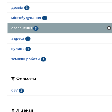
дозвіл
3
містобудування
3
озеленення
3
адреса
1
вулиця
1
земляні роботи
1
Формати
CSV
3
Ліцензії