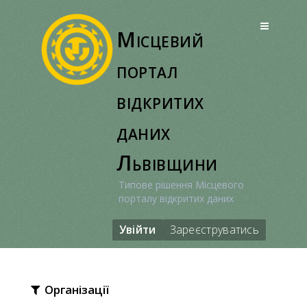
Перейти
до
Місцевий
вмісту
портал
відкритих
даних
Львівщини
Типове рішення Місцевого
порталу відкритих даних
Увійти
Зареєструватись
Організації