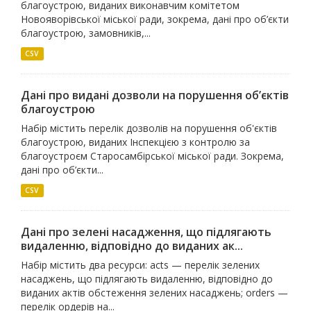
благоустрою, виданих виконавчим комітетом
Новояворівської міської ради, зокрема, дані про об’єкти
благоустрою, замовників,...
CSV
Дані про видані дозволи на порушення об’єктів
благоустрою
Набір містить перелік дозволів на порушення об'єктів
благоустрою, виданих Інспекцією з контролю за
благоустроєм Старосамбірської міської ради. Зокрема,
дані про об’єкти...
CSV
Дані про зелені насадження, що підлягають
видаленню, відповідно до виданих ак...
Набір містить два ресурси: acts — перелік зелених
насаджень, що підлягають видаленню, відповідно до
виданих актів обстеження зелених насаджень; orders —
перелік ордерів на...