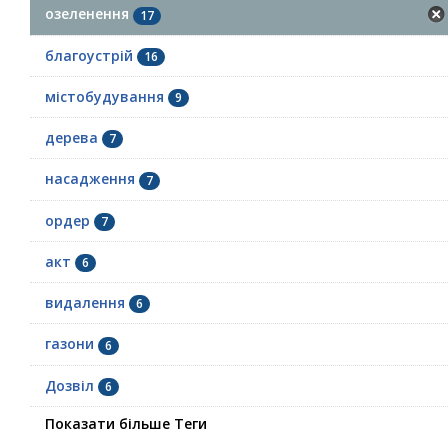
озеленення
17
благоустрій
16
містобудування
9
дерева
7
насадження
7
ордер
7
акт
6
видалення
6
газони
6
Дозвіл
6
Показати більше Теги