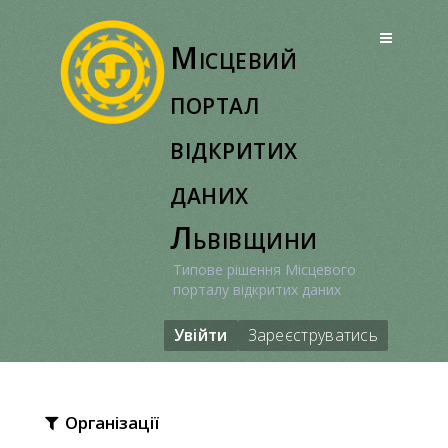
Перейти
до
Місцевий
вмісту
портал
відкритих
даних
Львівщини
Типове рішення Місцевого
порталу відкритих даних
Увійти
Зареєструватись
Організації