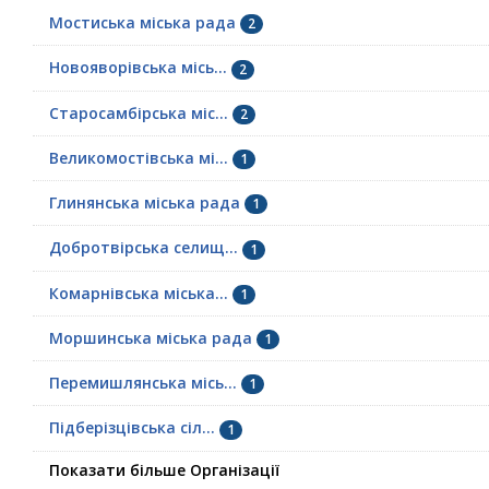
Мостиська міська рада
2
Новояворівська місь...
2
Старосамбірська міс...
2
Великомостівська мі...
1
Глинянська міська рада
1
Добротвірська селищ...
1
Комарнівська міська...
1
Моршинська міська рада
1
Перемишлянська місь...
1
Підберізцівська сіл...
1
Показати більше Організації