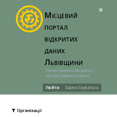
Перейти
до
Місцевий
вмісту
портал
відкритих
даних
Львівщини
Типове рішення Місцевого
порталу відкритих даних
Увійти
Зареєструватись
Організації