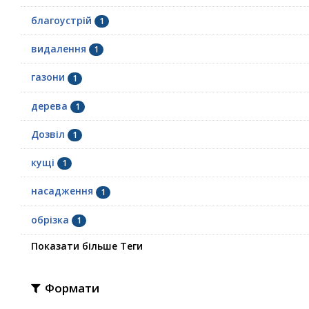
благоустрій
1
видалення
1
газони
1
дерева
1
Дозвіл
1
кущі
1
насадження
1
обрізка
1
Показати більше Теги
Формати