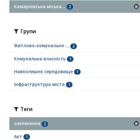
Комарнівська міська...
2
Групи
Житлово-комунальне ...
2
Комунальна власність
1
Навколишнє середовище
1
Інфраструктура міста
1
Теги
озеленення
2
Акт
1