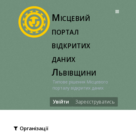
Перейти
до
Місцевий
вмісту
портал
відкритих
даних
Львівщини
Типове рішення Місцевого
порталу відкритих даних
Увійти
Зареєструватись
Організації