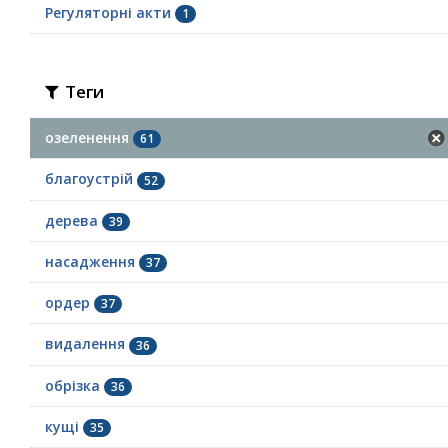
Регуляторні акти
1
Теги
озеленення
61
благоустрій
52
дерева
39
насадження
37
ордер
37
видалення
36
обрізка
36
кущі
35