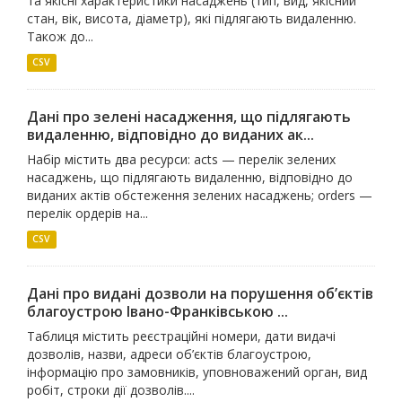
та якісні характеристики насаджень (тип, вид, якісний
стан, вік, висота, діаметр), які підлягають видаленню.
Також до...
CSV
Дані про зелені насадження, що підлягають
видаленню, відповідно до виданих ак...
Набір містить два ресурси: acts — перелік зелених
насаджень, що підлягають видаленню, відповідно до
виданих актів обстеження зелених насаджень; orders —
перелік ордерів на...
CSV
Дані про видані дозволи на порушення об’єктів
благоустрою Івано-Франківською ...
Таблиця містить реєстраційні номери, дати видачі
дозволів, назви, адреси об’єктів благоустрою,
інформацію про замовників, уповноважений орган, вид
робіт, строки дії дозволів....