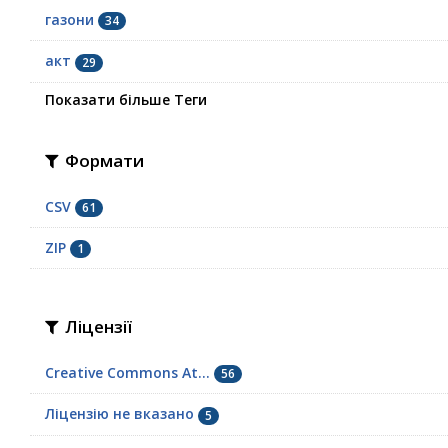
газони
34
акт
29
Показати більше Теги
Формати
CSV
61
ZIP
1
Ліцензії
Creative Commons At...
56
Ліцензію не вказано
5