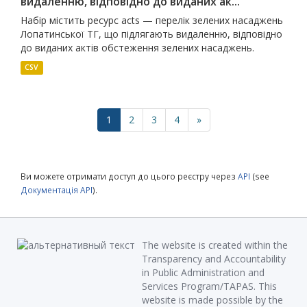
видаленню, відповідно до виданих ак...
Набір містить ресурс acts — перелік зелених насаджень
Лопатинської ТГ, що підлягають видаленню, відповідно
до виданих актів обстеження зелених насаджень.
CSV
1
2
3
4
»
Ви можете отримати доступ до цього реєстру через
API
(see
Документація API
).
The website is created within the
Transparency and Accountability
in Public Administration and
Services Program/TAPAS. This
website is made possible by the