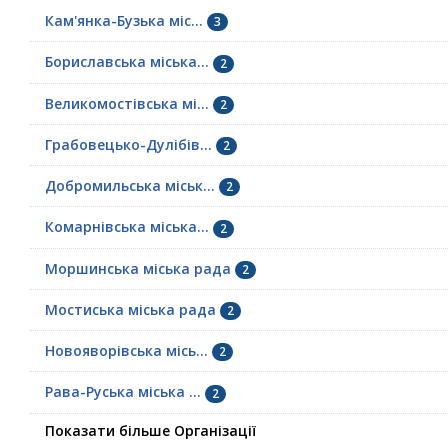
Кам'янка-Бузька міс...
3
Бориславська міська...
2
Великомостівська мі...
2
Грабовецько-Дулібів...
2
Добромильська міськ...
2
Комарнівська міська...
2
Моршинська міська рада
2
Мостиська міська рада
2
Новояворівська місь...
2
Рава-Руська міська ...
2
Показати більше Організації