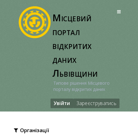
Перейти
до
Місцевий
вмісту
портал
відкритих
даних
Львівщини
Типове рішення Місцевого
порталу відкритих даних
Увійти
Зареєструватись
Організації