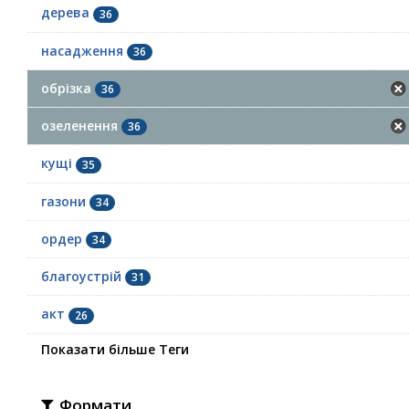
дерева
36
насадження
36
обрізка
36
озеленення
36
кущі
35
газони
34
ордер
34
благоустрій
31
акт
26
Показати більше Теги
Формати