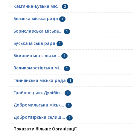
Кам'янка-Бузька міс...
2
Белзька міська рада
1
Бориславська міська...
1
Буська міська рада
1
Бісковицька сільськ...
1
Великомостівська мі...
1
Глинянська міська рада
1
Грабовецько-Дулібів...
1
Добромильська міськ...
1
Добротвірська селищ...
1
Показати більше Організації