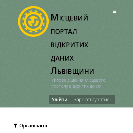
Перейти
до
Місцевий
вмісту
портал
відкритих
даних
Львівщини
Типове рішення Місцевого
порталу відкритих даних
Увійти
Зареєструватись
Організації