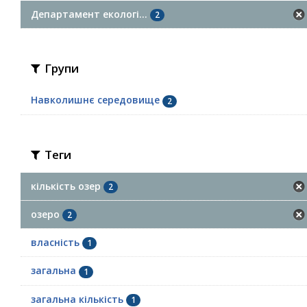
Департамент екологі...
2
Групи
Навколишнє середовище
2
Теги
кількість озер
2
озеро
2
власність
1
загальна
1
загальна кількість
1