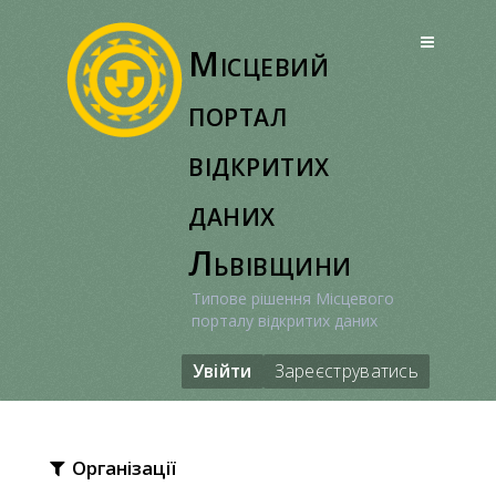
Перейти
до
Місцевий
вмісту
портал
відкритих
даних
Львівщини
Типове рішення Місцевого
порталу відкритих даних
Увійти
Зареєструватись
Організації