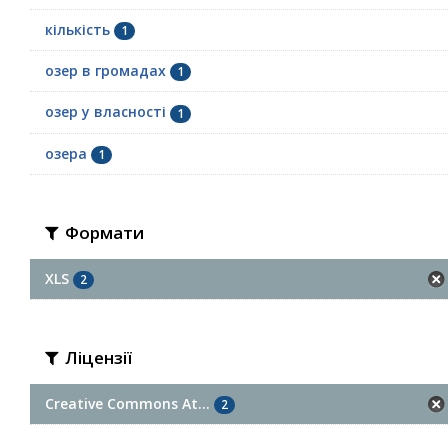
кількість
1
озер в громадах
1
озер у власності
1
озера
1
Формати
XLS
2
Ліцензії
Creative Commons At...
2