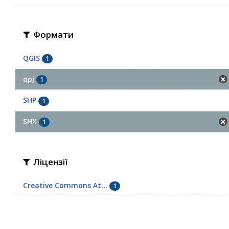
Формати
QGIS
1
qpj
1
SHP
1
SHX
1
Ліцензії
Creative Commons At...
1