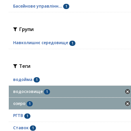
Басейнове управлінн...
1
Групи
Навколишнє середовище
1
Теги
водойма
1
водосховище
1
озеро
1
РГТВ
1
Ставок
1