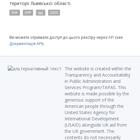
території Львівської області.
SHX
SHP
qpj
QGIS
Ви можете отримати доступ до цього реєстру через
API
(see
Документація API
).
The website is created within the
Transparency and Accountability
in Public Administration and
Services Program/TAPAS. This
website is made possible by the
generous support of the
American people through the
United States Agency for
International Development
(USAID) alongside UK aid from
the UK government. The
contents do not necessarily