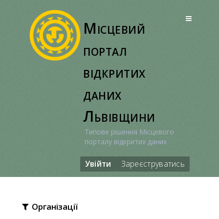
Перейти
до
Місцевий
вмісту
портал
відкритих
даних
Львівщини
Типове рішення Місцевого
порталу відкритих даних
Увійти
Зареєструватись
Організації