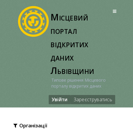
Перейти
до
Місцевий
вмісту
портал
відкритих
даних
Львівщини
Типове рішення Місцевого
порталу відкритих даних
Увійти
Зареєструватись
Організації