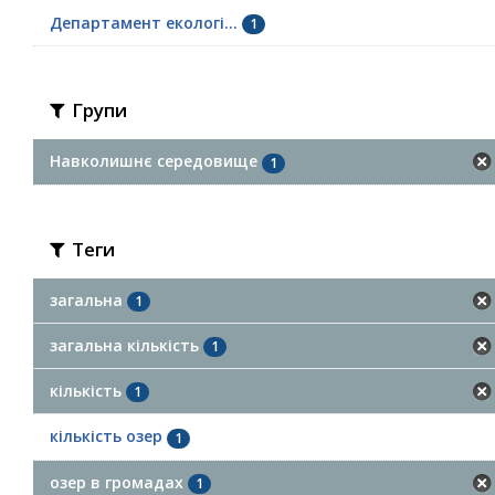
Департамент екологі...
1
Групи
Навколишнє середовище
1
Теги
загальна
1
загальна кількість
1
кількість
1
кількість озер
1
озер в громадах
1