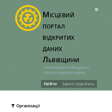
Перейти
до
Місцевий
вмісту
портал
відкритих
даних
Львівщини
Типове рішення Місцевого
порталу відкритих даних
Увійти
Зареєструватись
Організації