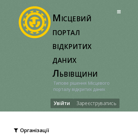
Перейти
до
Місцевий
вмісту
портал
відкритих
даних
Львівщини
Типове рішення Місцевого
порталу відкритих даних
Увійти
Зареєструватись
Організації