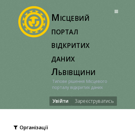
Перейти
до
Місцевий
вмісту
портал
відкритих
даних
Львівщини
Типове рішення Місцевого
порталу відкритих даних
Увійти
Зареєструватись
Організації