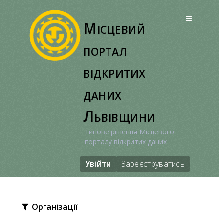
Перейти
до
Місцевий
вмісту
портал
відкритих
даних
Львівщини
Типове рішення Місцевого
порталу відкритих даних
Увійти
Зареєструватись
Організації