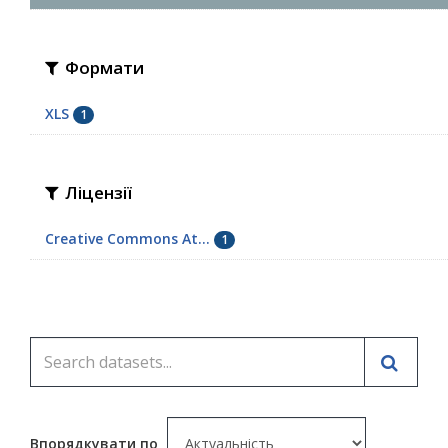
Формати
XLS
1
Ліцензії
Creative Commons At...
1
Впорядкувати по