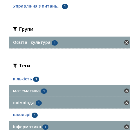
Управління з питань...
1
Групи
Освіта і культура
1
Теги
кількість
1
математика
1
олімпіада
1
школярі
1
інформатика
1