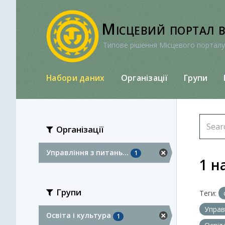
Перейти
до
Місцевий портал 
вмісту
Типове рішення Місцевого порталу
Набори даних
Організації
Групи
Організації
Управління з питань...
1
1 н
Групи
Теги:
Управ
Освіта і культура
1