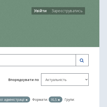
Увійти
Зареєструватись
Впорядкувати по
ї адміністрації
Формати:
XLS
Групи: