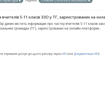
а і культура
Ліцензії:
Creative Commons Attribution
а вчителів 5-11 класів ЗЗО у ТГ, зареєстрованих на о
ір даних містить інформацію про частку вчителів 5-11 класів закл
іальних громадах (ТГ), зареєстрованих на онлайн-платформі...
те отримати доступ до цього реєстру через
API
(see
Документація API
).