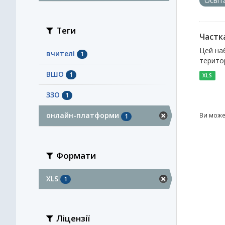
Освіт
Теги
Частк
Цей наб
вчителі
1
територ
ВШО
1
XLS
ЗЗО
1
онлайн-платформи
Ви може
1
Формати
XLS
1
Ліцензії