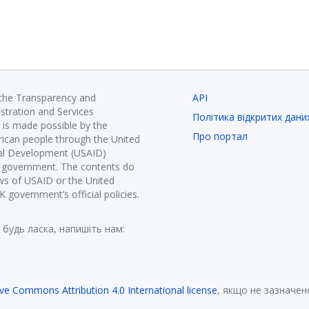
 the Transparency and
API
istration and Services
Політика відкритих дани
is made possible by the
Про портал
ican people through the United
nal Development (USAID)
K government. The contents do
ews of USAID or the United
government’s official policies.
 будь ласка, напишіть нам:
ive Commons Attribution 4.0 International license
, якщо не зазначен