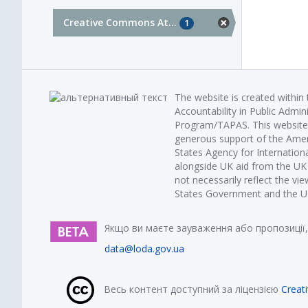
Creative Commons At...
1
The website is created within
Accountability in Public Admin
Program/TAPAS. This website 
generous support of the Amer
States Agency for Internatio
alongside UK aid from the U
not necessarily reflect the vi
States Government and the UK 
Якщо ви маєте зауваження або пропозиції,
data@loda.gov.ua
Весь контент доступний за ліцензією
Creat