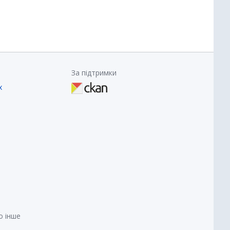
За підтримки
х
о інше