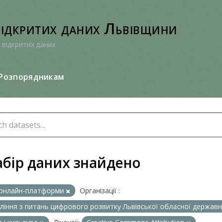
відкритих даних Львівщини
 відкритих даних
Розпорядникам
абір даних знайдено
онлайн-платформи
Організації :
ління з питань цифрового розвитку Львівської обласної державно