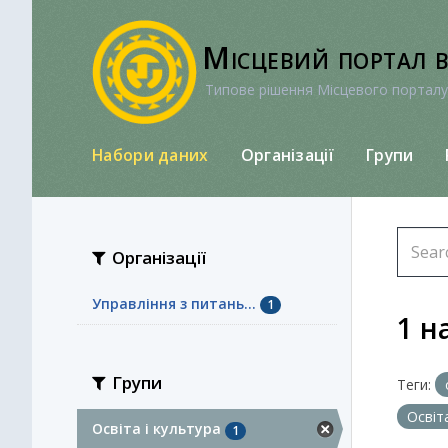
Перейти
до
Місцевий портал 
вмісту
Типове рішення Місцевого порталу
Набори даних
Організації
Групи
Організації
Управління з питань...
1
1 н
Групи
Теги:
Освіт
Освіта і культура
1