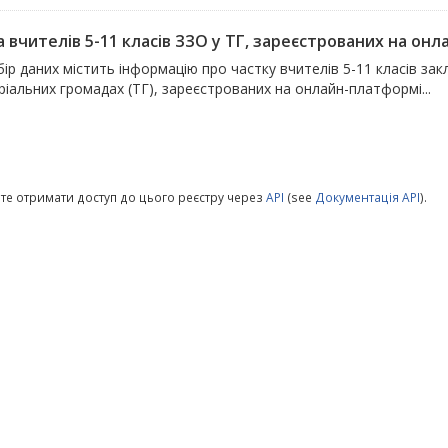
а вчителів 5-11 класів ЗЗО у ТГ, зареєстрованих на о
ір даних містить інформацію про частку вчителів 5-11 класів закл
іальних громадах (ТГ), зареєстрованих на онлайн-платформі...
те отримати доступ до цього реєстру через
API
(see
Документація API
).