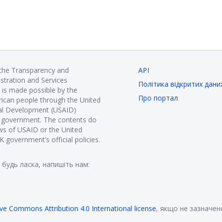
 the Transparency and
API
istration and Services
Політика відкритих дани
is made possible by the
Про портал
ican people through the United
nal Development (USAID)
K government. The contents do
ews of USAID or the United
government’s official policies.
 будь ласка, напишіть нам:
ive Commons Attribution 4.0 International license
, якщо не зазначен