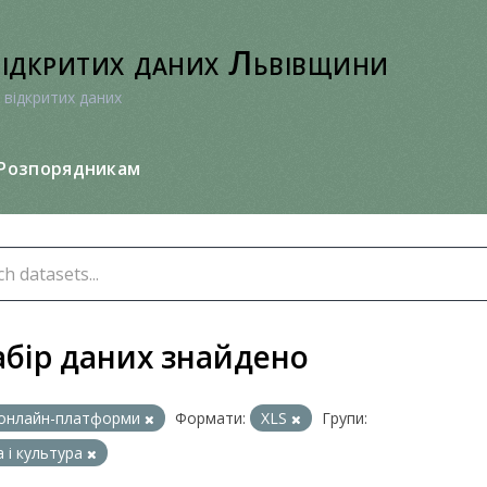
відкритих даних Львівщини
 відкритих даних
Розпорядникам
абір даних знайдено
онлайн-платформи
Формати:
XLS
Групи:
а і культура