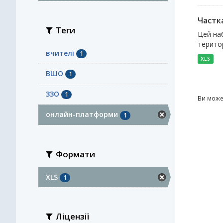
Частк
Теги
Цей наб
територ
вчителі
1
XLS
ВШО
1
ЗЗО
1
Ви може
онлайн-платформи
1
Формати
XLS
1
Ліцензії