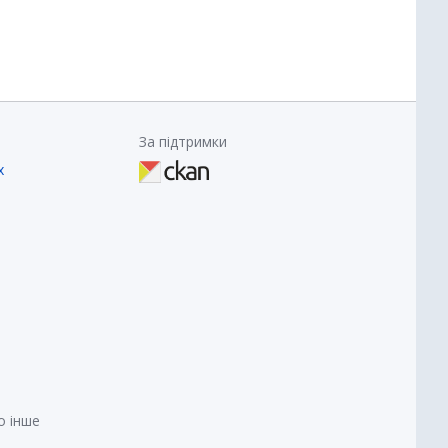
За підтримки
х
о інше