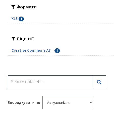
Формати
XLS
1
Ліцензії
Creative Commons At...
1
Впорядкувати по