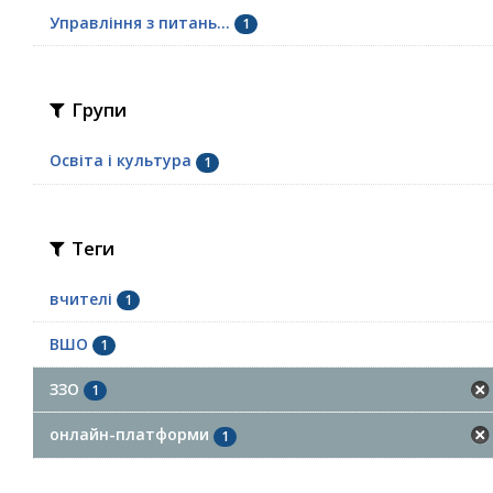
Управління з питань...
1
Групи
Освіта і культура
1
Теги
вчителі
1
ВШО
1
ЗЗО
1
онлайн-платформи
1