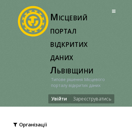
Перейти
до
Місцевий
вмісту
портал
відкритих
даних
Львівщини
Типове рішення Місцевого
порталу відкритих даних
Увійти
Зареєструватись
Організації