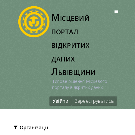
Перейти
до
Місцевий
вмісту
портал
відкритих
даних
Львівщини
Типове рішення Місцевого
порталу відкритих даних
Увійти
Зареєструватись
Організації