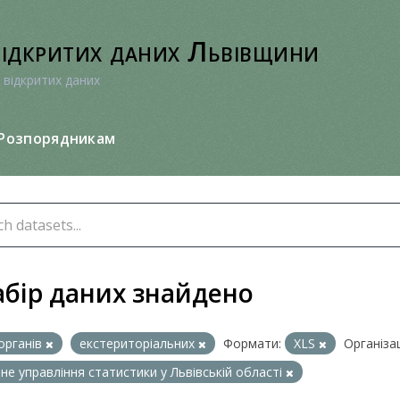
відкритих даних Львівщини
 відкритих даних
Розпорядникам
абір даних знайдено
органів
екстериторіальних
Формати:
XLS
Організаці
не управління статистики у Львівській області