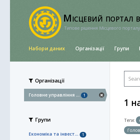
Перейти
до
Місцевий портал 
вмісту
Типове рішення Місцевого порталу
Набори даних
Організації
Групи
Організації
Головне управління ...
1
1 н
Групи
Теги:
Голов
Економіка та інвест...
1