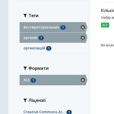
Кількі
Теги
Набір м
XLS
екстериторіальних
1
органів
1
Ви може
організацій
1
Формати
XLS
1
Ліцензії
Creative Commons At...
1