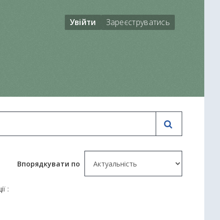
Увійти
Зареєструватись
Впорядкувати по
ї :