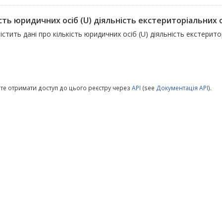
сть юридичних осіб (U) діяльність екстериторіальних ор
істить дані про кількість юридичних осіб (U) діяльність екстеритор
те отримати доступ до цього реєстру через
API
(see
Документація API
).